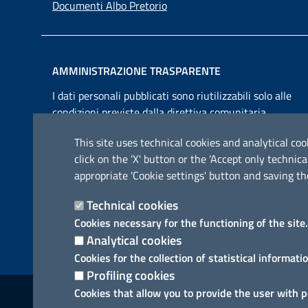
Documenti Albo Pretorio
AMMINISTRAZIONE TRASPARENTE
I dati personali pubblicati sono riutilizzabili solo alle
condizioni previste dalla direttiva comunitaria
2003/98/CE e dal d.lgs. 36/2006
This site uses technical cookies and analytical cook
click on the 'X' button or the 'Accept only techn
appropriate 'Cookie settings' button and saving th
Technical cookies
Cookies necessary for the functioning of the site.
Analytical cookies
Cookies for the collection of statistical informati
Profiling cookies
Link utili
Cookies that allow you to provide the user with 
Informativa privacy
Cookie policy
Dichiarazione di a