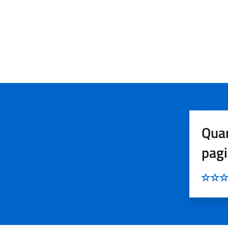
Quan
pag