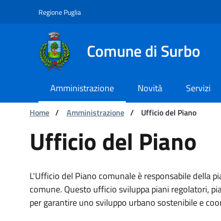
Navigation
Skip to Content
Regione Puglia
Comune di Surbo
Amministrazione
Novità
Servizi
You are:
Home
/
Amministrazione
/
Ufficio del Piano
Ufficio del Piano
Ufficio del Piano
L'Ufficio del Piano comunale è responsabile della pian
comune. Questo ufficio sviluppa piani regolatori, pian
per garantire uno sviluppo urbano sostenibile e coo