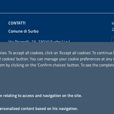
CONTATTI
I
2
Comune di Surbo
Via Pisanelli, 23, 73010 Surbo ( Le )
Codice fiscale / P. IVA: 01862180757
ies. To accept all cookies, click on 'Accept all cookies'. To contin
Telefono: 0832 360800
ical cookies' button. You can manage your cookie preferences at an
Fax: 0832 360821
em by clicking on the 'Confirm choices' button. To see the complete
Email:
comunesurbo@pec.it
PEC:
comunesurbo@pec.it
URP - Ufficio Relazioni con il Pubblico
on relating to access and navigation on the site.
personalized content based on his navigation.
ccessibilità
Note legali
Domande frequenti
Richiesta assist