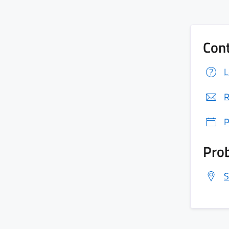
Cont
L
R
P
Prob
S