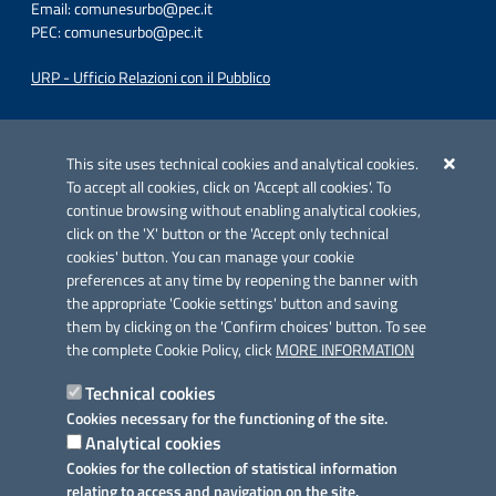
Email:
comunesurbo@pec.it
PEC:
comunesurbo@pec.it
URP - Ufficio Relazioni con il Pubblico
Iniziativa finanziata con risorse del POC Puglia 2014-2020. Asse II.
Azione 2.3.
This site uses technical cookies and analytical cookies.
To accept all cookies, click on 'Accept all cookies'. To
continue browsing without enabling analytical cookies,
click on the 'X' button or the 'Accept only technical
cookies' button. You can manage your cookie
preferences at any time by reopening the banner with
Link utili
the appropriate 'Cookie settings' button and saving
Informativa privacy
them by clicking on the 'Confirm choices' button. To see
the complete Cookie Policy, click
MORE INFORMATION
Cookie policy
Technical cookies
Dichiarazione di accessibilità
Cookies necessary for the functioning of the site.
Analytical cookies
Note legali
Cookies for the collection of statistical information
relating to access and navigation on the site.