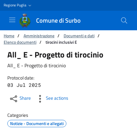
Regione Puglia
Comune di Surbo
You are:
Home
/
Amministrazione
/
Documenti e dati
/
Elenco documenti
/
tirocini inclusivi E
tirocini inclusivi E
All_ E - Progetto di tirocinio
All_ E - Progetto di tirocinio
Protocol date:
03 Jul 2025
Share
See actions
Categories
Notizie - Documenti e allegati