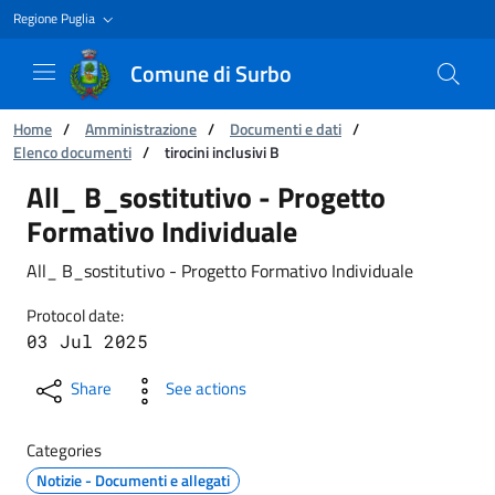
Regione Puglia
Comune di Surbo
You are:
Home
/
Amministrazione
/
Documenti e dati
/
Elenco documenti
/
tirocini inclusivi B
tirocini inclusivi B
All_ B_sostitutivo - Progetto
Formativo Individuale
All_ B_sostitutivo - Progetto Formativo Individuale
Protocol date:
03 Jul 2025
Share
See actions
Categories
Notizie - Documenti e allegati