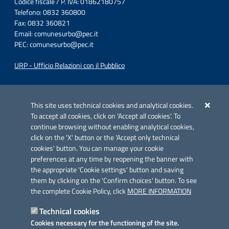
Codice fiscale / P. IVA: 01862180757
Telefono: 0832 360800
Fax: 0832 360821
Email:
comunesurbo@pec.it
PEC:
comunesurbo@pec.it
URP - Ufficio Relazioni con il Pubblico
Iniziativa finanziata con risorse del POC Puglia 2014-2020. Asse II.
Azione 2.3.
This site uses technical cookies and analytical cookies.
To accept all cookies, click on 'Accept all cookies'. To
continue browsing without enabling analytical cookies,
click on the 'X' button or the 'Accept only technical
cookies' button. You can manage your cookie
preferences at any time by reopening the banner with
Link utili
the appropriate 'Cookie settings' button and saving
Informativa privacy
them by clicking on the 'Confirm choices' button. To see
the complete Cookie Policy, click
MORE INFORMATION
Cookie policy
Technical cookies
Dichiarazione di accessibilità
Cookies necessary for the functioning of the site.