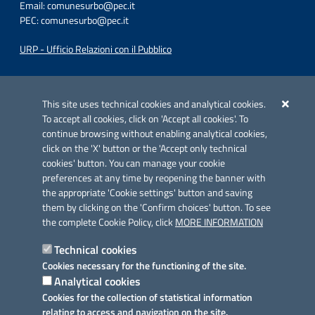
Email:
comunesurbo@pec.it
PEC:
comunesurbo@pec.it
URP - Ufficio Relazioni con il Pubblico
Iniziativa finanziata con risorse del POC Puglia 2014-2020. Asse II.
Azione 2.3.
This site uses technical cookies and analytical cookies.
To accept all cookies, click on 'Accept all cookies'. To
continue browsing without enabling analytical cookies,
click on the 'X' button or the 'Accept only technical
cookies' button. You can manage your cookie
preferences at any time by reopening the banner with
Link utili
the appropriate 'Cookie settings' button and saving
Informativa privacy
them by clicking on the 'Confirm choices' button. To see
the complete Cookie Policy, click
MORE INFORMATION
Cookie policy
Technical cookies
Dichiarazione di accessibilità
Cookies necessary for the functioning of the site.
Analytical cookies
Note legali
Cookies for the collection of statistical information
relating to access and navigation on the site.