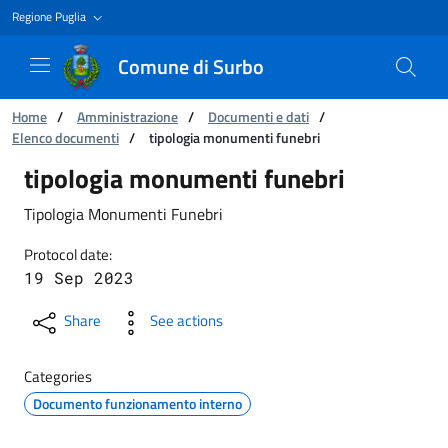
Regione Puglia
Comune di Surbo
You are:
Home
/
Amministrazione
/
Documenti e dati
/
Elenco documenti
/
tipologia monumenti funebri
tipologia monumenti funebri
tipologia monumenti funebri
Tipologia Monumenti Funebri
Protocol date:
19 Sep 2023
Share
See actions
Categories
Documento funzionamento interno