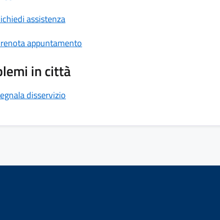
ichiedi assistenza
renota appuntamento
lemi in città
egnala disservizio