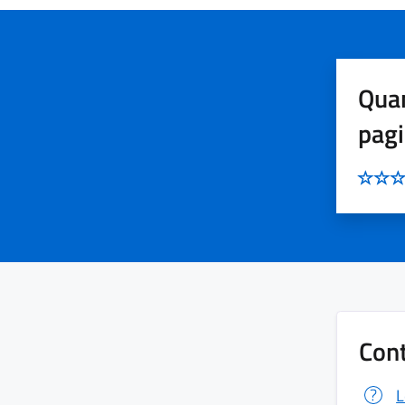
Quan
pag
Cont
L