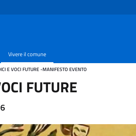
Vivere il comune
ICI E VOCI FUTURE -MANIFESTO EVENTO
FUTURE -MANIFESTO EVEN
VOCI FUTURE
26