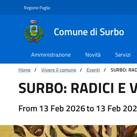
Navigation
Skip to Content
Regione Puglia
Comune di Surbo
Amministrazione
Novità
Servizi
You are:
Home
/
Vivere il comune
/
Eventi
/
SURBO: RAD
SURBO: RADICI E VOCI 
SURBO: RADICI E 
From
13 Feb 2026
to
13 Feb 20