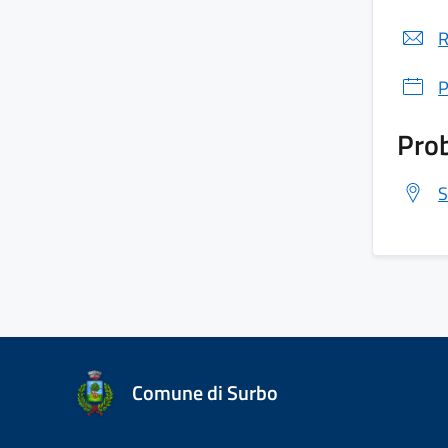
R
P
Prob
S
Comune di Surbo