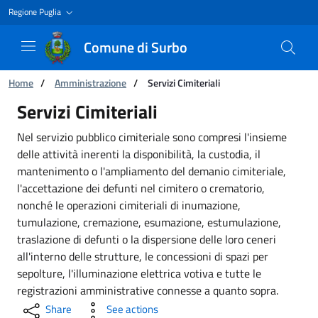
Regione Puglia
Comune di Surbo
You are:
Home
/
Amministrazione
/
Servizi Cimiteriali
Servizi Cimiteriali
Servizi Cimiteriali
Nel servizio pubblico cimiteriale sono compresi l'insieme
delle attività inerenti la disponibilità, la custodia, il
mantenimento o l'ampliamento del demanio cimiteriale,
l'accettazione dei defunti nel cimitero o crematorio,
nonché le operazioni cimiteriali di inumazione,
tumulazione, cremazione, esumazione, estumulazione,
traslazione di defunti o la dispersione delle loro ceneri
all'interno delle strutture, le concessioni di spazi per
sepolture, l'illuminazione elettrica votiva e tutte le
registrazioni amministrative connesse a quanto sopra.
Share
See actions