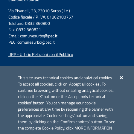
Via Pisanelli, 23, 73010 Surbo ( Le )
Codice fiscale / P. IVA: 01862180757
Telefono: 0832 360800
Fax: 0832 360821
Email:
comunesurbo@pec.it
PEC:
comunesurbo@pec.it
URP - Ufficio Relazioni con il Pubblico
Iniziativa finanziata con risorse del POC Puglia 2014-2020. Asse II.
Azione 2.3.
This site uses technical cookies and analytical cookies.
To accept all cookies, click on 'Accept all cookies'. To
continue browsing without enabling analytical cookies,
click on the 'X' button or the 'Accept only technical
cookies' button. You can manage your cookie
preferences at any time by reopening the banner with
Link utili
the appropriate 'Cookie settings' button and saving
Informativa privacy
them by clicking on the 'Confirm choices' button. To see
the complete Cookie Policy, click
MORE INFORMATION
Cookie policy