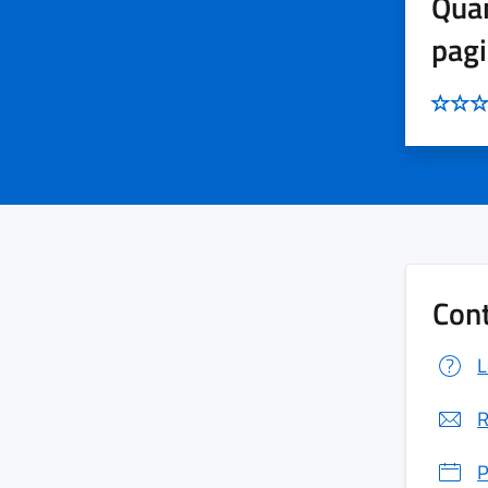
Quan
pag
Cont
L
R
P