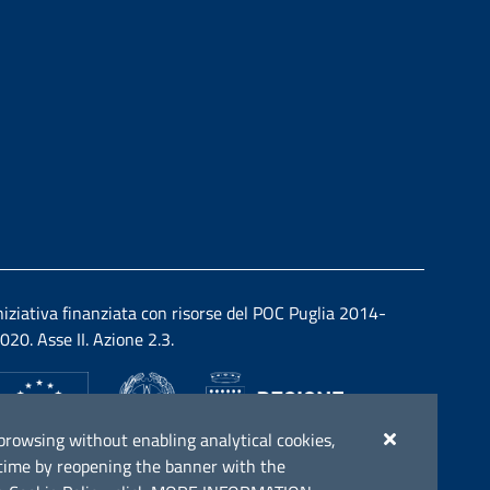
niziativa finanziata con risorse del POC Puglia 2014-
020. Asse II. Azione 2.3.
ue browsing without enabling analytical cookies,
y time by reopening the banner with the