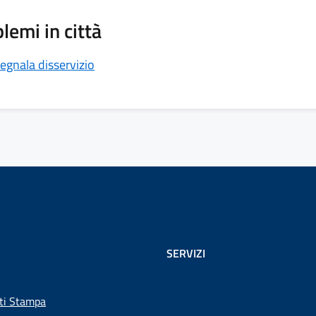
lemi in città
egnala disservizio
SERVIZI
ti Stampa