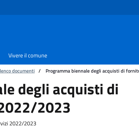
Vivere il comune
lenco documenti
/
Programma biennale degli acquisti di forni
 acquisti di forniture e 
 degli acquisti di
i 2022/2023
ervizi 2022/2023