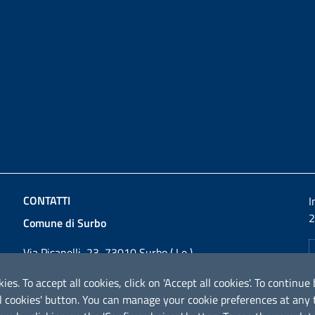
CONTATTI
I
2
Comune di Surbo
Via Pisanelli, 23, 73010 Surbo ( Le )
Codice fiscale / P. IVA: 01862180757
ies. To accept all cookies, click on 'Accept all cookies'. To contin
Telefono: 0832 360800
ical cookies' button. You can manage your cookie preferences at an
Fax: 0832 360821