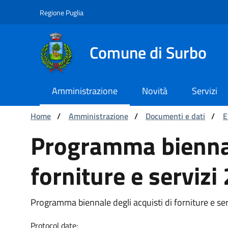
Navigation
Skip to Content
Regione Puglia
Comune di Surbo
Amministrazione
Novità
Servizi
You are:
Home
/
Amministrazione
/
Documenti e dati
/
E
Programma biennale degli
Programma biennale
forniture e serviz
Programma biennale degli acquisti di forniture e s
Protocol date: