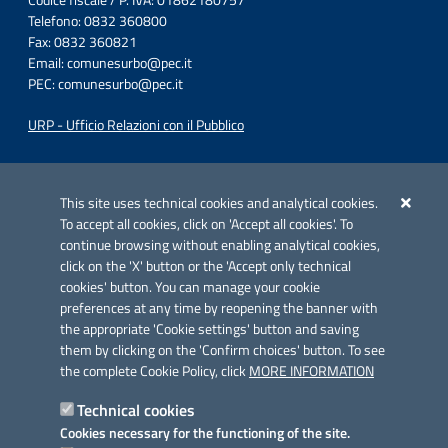
Codice fiscale / P. IVA: 01862180757
Telefono: 0832 360800
Fax: 0832 360821
Email:
comunesurbo@pec.it
PEC:
comunesurbo@pec.it
URP - Ufficio Relazioni con il Pubblico
Iniziativa finanziata con risorse del POC Puglia 2014-2020. Asse II.
Azione 2.3.
This site uses technical cookies and analytical cookies.
To accept all cookies, click on 'Accept all cookies'. To
continue browsing without enabling analytical cookies,
click on the 'X' button or the 'Accept only technical
cookies' button. You can manage your cookie
preferences at any time by reopening the banner with
Link utili
the appropriate 'Cookie settings' button and saving
Informativa privacy
them by clicking on the 'Confirm choices' button. To see
the complete Cookie Policy, click
MORE INFORMATION
Cookie policy
Technical cookies
Dichiarazione di accessibilità
Cookies necessary for the functioning of the site.