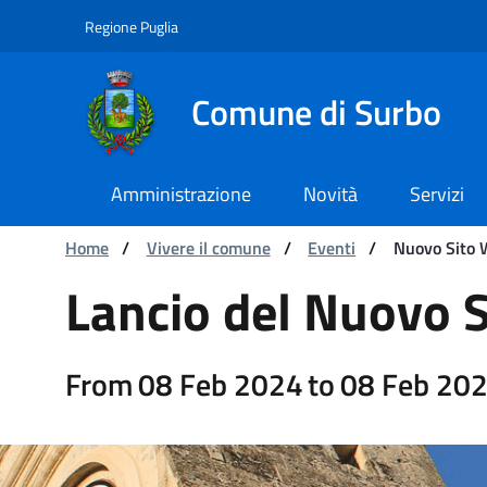
Navigation
Skip to Content
Regione Puglia
Comune di Surbo
Amministrazione
Novità
Servizi
You are:
Home
/
Vivere il comune
/
Eventi
/
Nuovo Sito
Nuovo Sito Web Comuna
Lancio del Nuovo 
From
08 Feb 2024
to
08 Feb 20