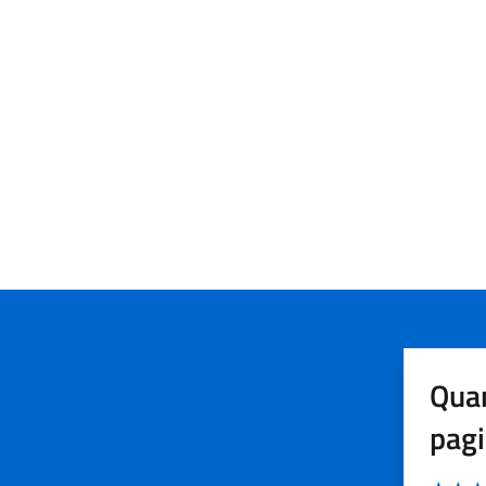
Quan
pag