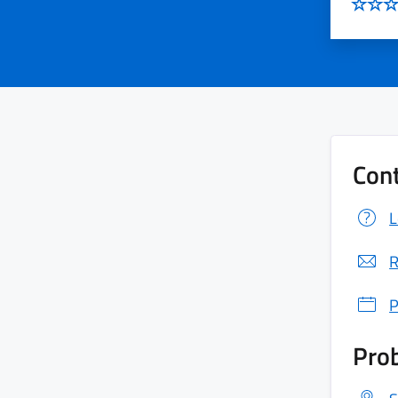
Cont
L
R
P
Prob