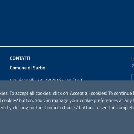
CONTATTI
I
2
Comune di Surbo
Via Pisanelli, 23, 73010 Surbo ( Le )
Codice fiscale / P. IVA: 01862180757
ies. To accept all cookies, click on 'Accept all cookies'. To contin
Telefono: 0832 360800
ical cookies' button. You can manage your cookie preferences at an
Fax: 0832 360821
em by clicking on the 'Confirm choices' button. To see the complete
Email:
comunesurbo@pec.it
PEC:
comunesurbo@pec.it
URP - Ufficio Relazioni con il Pubblico