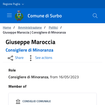
Regione Puglia
Comune di Surbo
You are:
Home
/
Amministrazione
/
Politici
/
Giuseppe Maroccia | Consigliere di Minoranza
Giuseppe Maroccia | Consigliere di Minoranza
Giuseppe Maroccia
Consigliere di Minoranza
Share
See actions
Role
Consigliere di Minoranza
, from 16/05/2023
Member of
CONSIGLIO COMUNALE