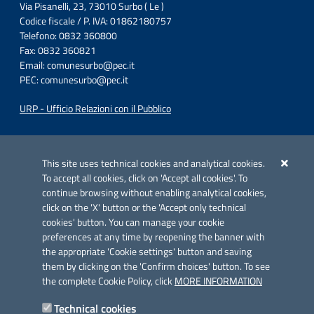
Via Pisanelli, 23, 73010 Surbo ( Le )
Codice fiscale / P. IVA: 01862180757
Telefono: 0832 360800
Fax: 0832 360821
Email:
comunesurbo@pec.it
PEC:
comunesurbo@pec.it
URP - Ufficio Relazioni con il Pubblico
Iniziativa finanziata con risorse del POC Puglia 2014-2020. Asse II.
Azione 2.3.
This site uses technical cookies and analytical cookies.
To accept all cookies, click on 'Accept all cookies'. To
continue browsing without enabling analytical cookies,
click on the 'X' button or the 'Accept only technical
cookies' button. You can manage your cookie
preferences at any time by reopening the banner with
Link utili
the appropriate 'Cookie settings' button and saving
Informativa privacy
them by clicking on the 'Confirm choices' button. To see
the complete Cookie Policy, click
MORE INFORMATION
Cookie policy
Technical cookies