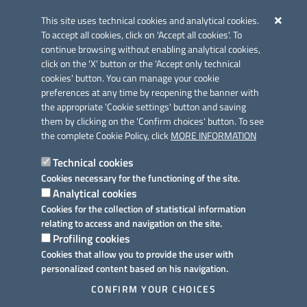
Iniziativa finanziata con risorse del POC Puglia 2014-2020. Asse II.
Azione 2.3.
This site uses technical cookies and analytical cookies.
To accept all cookies, click on 'Accept all cookies'. To
continue browsing without enabling analytical cookies,
click on the 'X' button or the 'Accept only technical
cookies' button. You can manage your cookie
preferences at any time by reopening the banner with
Link utili
the appropriate 'Cookie settings' button and saving
Informativa privacy
them by clicking on the 'Confirm choices' button. To see
the complete Cookie Policy, click
MORE INFORMATION
Cookie policy
Technical cookies
Dichiarazione di accessibilità
Cookies necessary for the functioning of the site.
Analytical cookies
Note legali
Cookies for the collection of statistical information
relating to access and navigation on the site.
Domande frequenti
Profiling cookies
Cookies that allow you to provide the user with
Richiesta assistenza
personalized content based on his navigation.
Prenotazione appuntamento
CONFIRM YOUR CHOICES