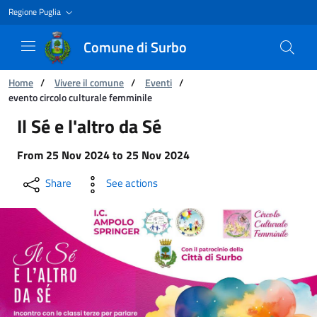
Regione Puglia
Comune di Surbo
You are:
Home
/
Vivere il comune
/
Eventi
/
evento circolo culturale femminile
evento circolo culturale femminile
Il Sé e l'altro da Sé
From
25 Nov 2024
to
25 Nov 2024
Share
See actions