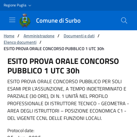
Regione Puglia
Comune di Surbo
You are:
Home
/
Amministrazione
/
Documenti e dati
/
Elenco documenti
/
ESITO PROVA ORALE CONCORSO PUBBLICO 1 UTC 30h
ESITO PROVA ORALE CONCORSO PUBBLICO 1 
ESITO PROVA ORALE CONCORSO
PUBBLICO 1 UTC 30h
ESITO PROVA ORALE CONCORSO PUBBLICO PER SOLI
ESAMI PER L’ASSUNZIONE, A TEMPO INDETERMINATO E
PARZIALE (30 ORE), DI N. 1 UNITÀ NEL PROFILO
PROFESSIONALE DI ISTRUTTORE TECNICO - GEOMETRA -
AREA DEGLI ISTRUTTORI – POSIZIONE ECONOMICA C1 -
DEL VIGENTE CCNL DELLE FUNZIONI LOCALI.
Protocol date: