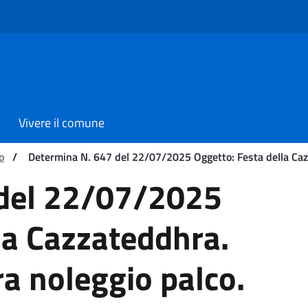
Vivere il comune
o
/
Determina N. 647 del 22/07/2025 Oggetto: Festa della Cazz
07/2025 Oggetto: Festa del
 del 22/07/2025
la Cazzateddhra.
ra noleggio palco.