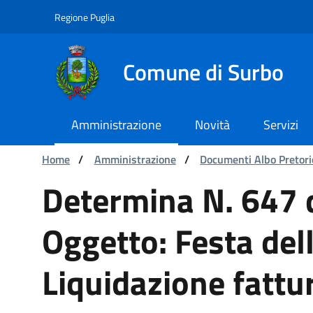
Navigation
Skip to Content
Regione Puglia
Comune di Surbo
Amministrazione
Novità
Servizi
You are:
Home
/
Amministrazione
/
Documenti Albo Pretori
Determina N. 647 del 22/
Determina N. 647
Oggetto: Festa del
Liquidazione fattu