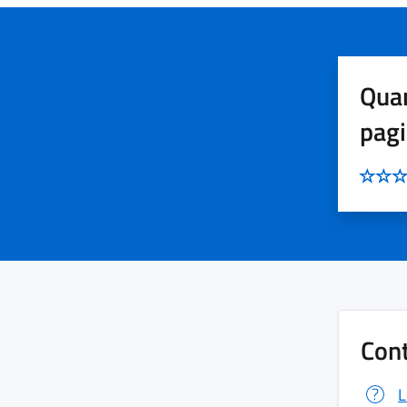
Quan
pag
Cont
L