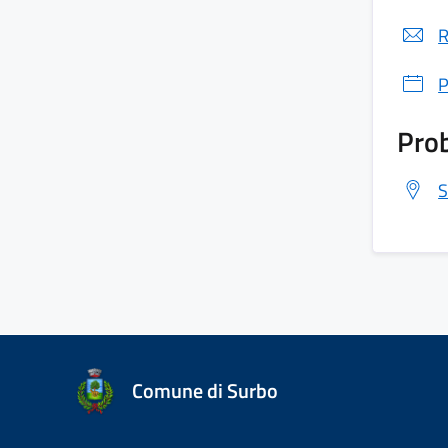
R
P
Prob
S
Comune di Surbo