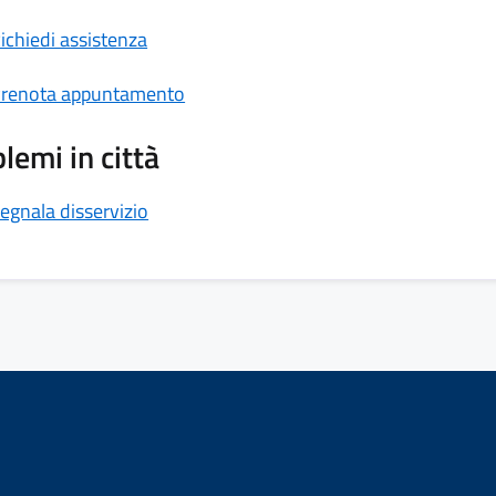
ichiedi assistenza
renota appuntamento
lemi in città
egnala disservizio