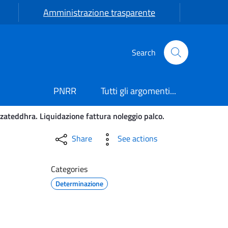
Amministrazione trasparente
Search
PNRR
Tutti gli argomenti...
ateddhra. Liquidazione fattura noleggio palco.
la Cazzateddhra. Liquidaz
Share
See actions
Categories
Determinazione