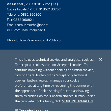
Via Pisanelli, 23, 73010 Surbo ( Le )
Codice fiscale / P. IVA: 01862180757
Telefono: 0832 360800
Fax: 0832 360821
Email:
comunesurbo@pec.it
PEC:
comunesurbo@pec.it
URP - Ufficio Relazioni con il Pubblico
Iniziativa finanziata con risorse del POC Puglia 2014-2020. Asse II.
Azione 2.3.
This site uses technical cookies and analytical cookies.
To accept all cookies, click on 'Accept all cookies'. To
continue browsing without enabling analytical cookies,
click on the 'X' button or the 'Accept only technical
cookies' button. You can manage your cookie
preferences at any time by reopening the banner with
Link utili
the appropriate 'Cookie settings' button and saving
Informativa privacy
them by clicking on the 'Confirm choices' button. To see
the complete Cookie Policy, click
MORE INFORMATION
Cookie policy
Technical cookies