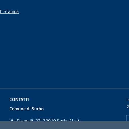
ti Stampa
CONTATTI
I
2
Comune di Surbo
Via Pisanelli, 23, 73010 Surbo ( Le )
Codice fiscale / P. IVA: 01862180757