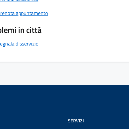
renota appuntamento
lemi in città
egnala disservizio
SERVIZI