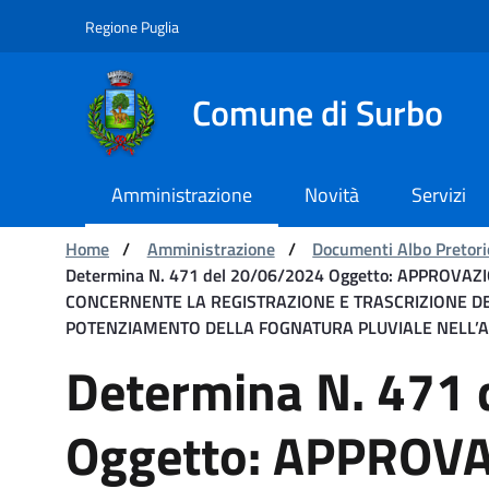
Navigation
Skip to Content
Regione Puglia
Comune di Surbo
Amministrazione
Novità
Servizi
You are:
Home
/
Amministrazione
/
Documenti Albo Pretori
Determina N. 471 del 20/06/2024 Oggetto: APPROV
CONCERNENTE LA REGISTRAZIONE E TRASCRIZIONE DEL
POTENZIAMENTO DELLA FOGNATURA PLUVIALE NELL’ABIT
Determina N. 471 del 
Determina N. 471
Oggetto: APPROV