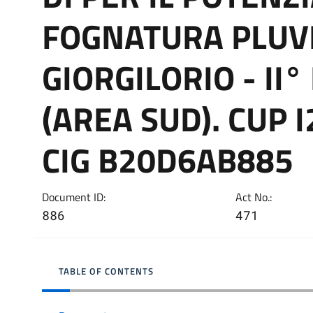
FOGNATURA PLUVI
GIORGILORIO - II
(AREA SUD). CUP
CIG B20D6AB885
Document ID:
Act No.:
886
471
TABLE OF CONTENTS