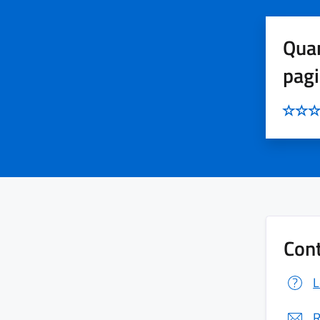
Quan
pag
Cont
L
R