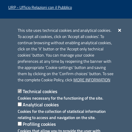
URP - Ufficio Relazioni con il Pubblico
Iniziativa finanziata con risorse del POC Puglia 2014-2020. Asse II.
Azione 2.3.
This site uses technical cookies and analytical cookies.
To accept all cookies, click on 'Accept all cookies'. To
continue browsing without enabling analytical cookies,
click on the 'X' button or the 'Accept only technical
cookies' button. You can manage your cookie
preferences at any time by reopening the banner with
Link utili
the appropriate 'Cookie settings' button and saving
Informativa privacy
them by clicking on the 'Confirm choices' button. To see
the complete Cookie Policy, click
MORE INFORMATION
Cookie policy
Technical cookies
Dichiarazione di accessibilità
Cookies necessary for the functioning of the site.
Analytical cookies
Note legali
Cookies for the collection of statistical information
relating to access and navigation on the site.
Domande frequenti
Profiling cookies
Cookies that allow you to provide the user with