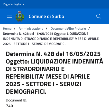
Regione Puglia
Comune di Surbo
You are:
Home
/
Amministrazione
/
Documenti Albo Pretorio
/
Determina N. 428 del 16/05/2025 Oggetto: LIQUIDAZIONE
INDENNITÀ DI STRAORDINARIO E REPERIBILITA’ MESE DI APRILE
2025 - SETTORE I - SERVIZI DEMOGRAFICI.
Determina N. 428 del 16/05/2025 Oggetto: 
Determina N. 428 del 16/05/2025
Oggetto: LIQUIDAZIONE INDENNITÀ
DI STRAORDINARIO E
REPERIBILITA’ MESE DI APRILE
2025 - SETTORE I - SERVIZI
DEMOGRAFICI.
Document ID:
740