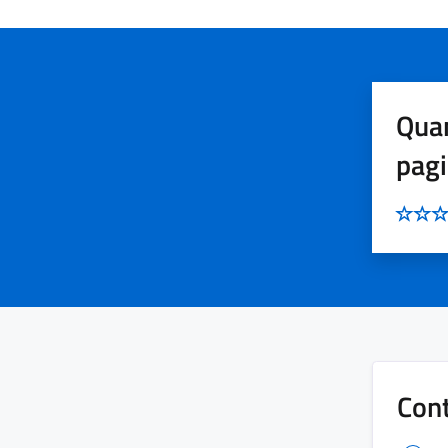
Quan
pag
Cont