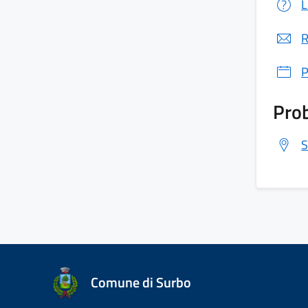
L
R
P
Prob
S
Comune di Surbo