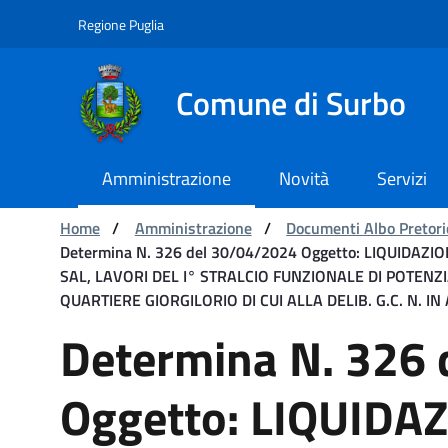
Navigation
Skip to Content
Regione Puglia
Comune di Surbo
Amministrazione
Novità
Servizi
You are:
Home
/
Amministrazione
/
Documenti Albo Pretori
Determina N. 326 del 30/04/2024 Oggetto: LIQUIDA
SAL, LAVORI DEL I° STRALCIO FUNZIONALE DI POTEN
QUARTIERE GIORGILORIO DI CUI ALLA DELIB. G.C. N. I
Determina N. 326 del 3
Determina N. 326
Oggetto: LIQUIDA