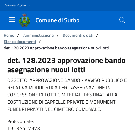
Regione Puglia
Comune di Surbo
You are:
Home
/
Amministrazione
/
Documenti e dati
/
Elenco documenti
/
det. 128.2023 approvazione bando asegnazione nuovi lotti
det. 128.2023 approvazione bando asegnazione
det. 128.2023 approvazione bando
asegnazione nuovi lotti
OGGETTO: APPROVAZIONE BANDO - AVVISO PUBBLICO E
RELATIVA MODULISTICA PER L'ASSEGNAZIONE IN
CONCESSIONE DI LOTTI CIMITERIALI DESTINATI ALLA
COSTRUZIONE DI CAPPELLE PRIVATE E MONUMENTI
FUNEBRI PRIVATI NEL CIMITERO COMUNALE.
Protocol date:
19 Sep 2023