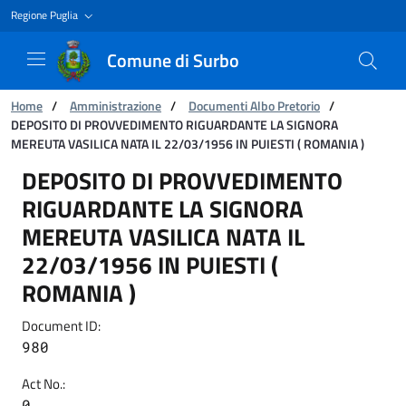
Regione Puglia
Comune di Surbo
You are:
Home
/
Amministrazione
/
Documenti Albo Pretorio
/
DEPOSITO DI PROVVEDIMENTO RIGUARDANTE LA SIGNORA
MEREUTA VASILICA NATA IL 22/03/1956 IN PUIESTI ( ROMANIA )
DEPOSITO DI PROVVEDIMENTO RIGUARDANTE L
DEPOSITO DI PROVVEDIMENTO
RIGUARDANTE LA SIGNORA
MEREUTA VASILICA NATA IL
22/03/1956 IN PUIESTI (
ROMANIA )
Document ID:
980
Act No.:
0