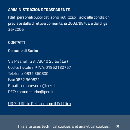
AMMINISTRAZIONE TRASPARENTE
I dati personali pubblicati sono riutilizzabili solo alle condizioni
previste dalla direttiva comunitaria 2003/98/CE e dal d.lgs.
36/2006
CONTATTI
Comune di Surbo
Via Pisanelli, 23, 73010 Surbo ( Le )
Codice fiscale / P. IVA: 01862180757
Telefono: 0832 360800
Fax: 0832 360821
Email:
comunesurbo@pec.it
PEC:
comunesurbo@pec.it
URP - Ufficio Relazioni con il Pubblico
Iniziativa finanziata con risorse del POC Puglia 2014-2020. Asse II.
Azione 2.3.
This site uses technical cookies and analytical cookies.