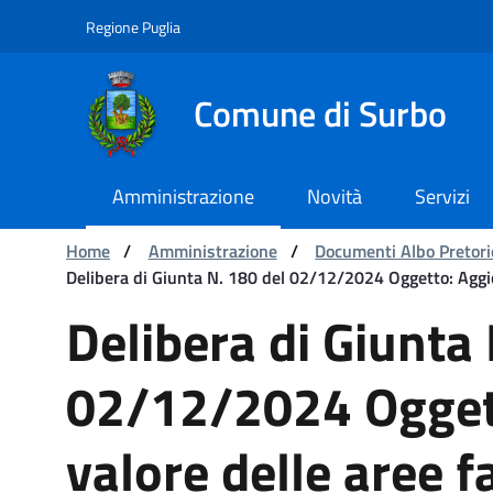
Navigation
Skip to Content
Regione Puglia
Comune di Surbo
Amministrazione
Novità
Servizi
You are:
Home
/
Amministrazione
/
Documenti Albo Pretori
Delibera di Giunta N. 180 del 02/12/2024 Oggetto: Aggio
Delibera di Giunta N. 180
Delibera di Giunta 
02/12/2024 Ogget
valore delle aree fa