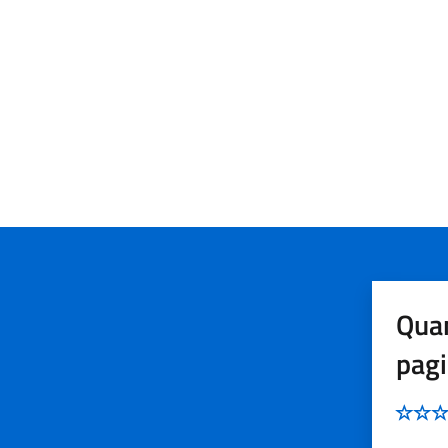
Quan
pag