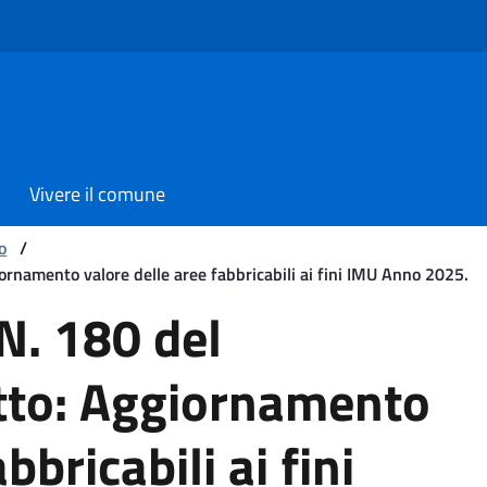
Vivere il comune
o
/
rnamento valore delle aree fabbricabili ai fini IMU Anno 2025.
 del 02/12/2024 Oggetto: 
N. 180 del
to: Aggiornamento
bbricabili ai fini