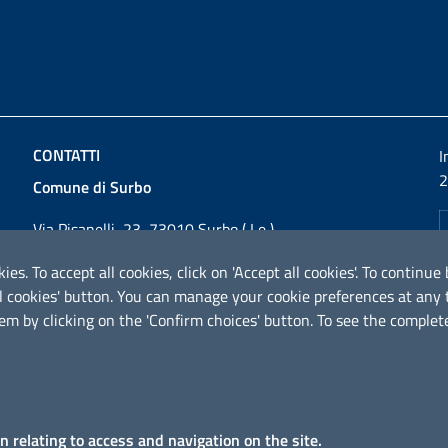
CONTATTI
I
2
Comune di Surbo
Via Pisanelli, 23, 73010 Surbo ( Le )
Codice fiscale / P. IVA: 01862180757
ies. To accept all cookies, click on 'Accept all cookies'. To contin
Telefono: 0832 360800
ical cookies' button. You can manage your cookie preferences at an
Fax: 0832 360821
em by clicking on the 'Confirm choices' button. To see the complete
Email:
comunesurbo@pec.it
PEC:
comunesurbo@pec.it
URP - Ufficio Relazioni con il Pubblico
on relating to access and navigation on the site.