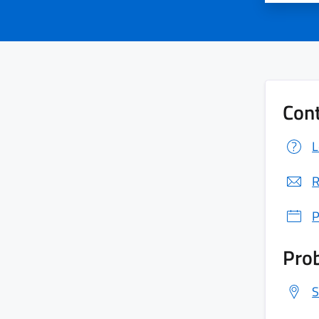
Cont
L
R
P
Prob
S