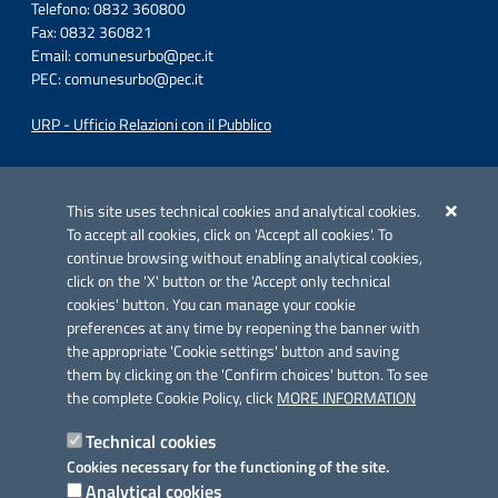
Telefono: 0832 360800
Fax: 0832 360821
Email:
comunesurbo@pec.it
PEC:
comunesurbo@pec.it
URP - Ufficio Relazioni con il Pubblico
Iniziativa finanziata con risorse del POC Puglia 2014-2020. Asse II.
Azione 2.3.
This site uses technical cookies and analytical cookies.
To accept all cookies, click on 'Accept all cookies'. To
continue browsing without enabling analytical cookies,
click on the 'X' button or the 'Accept only technical
cookies' button. You can manage your cookie
preferences at any time by reopening the banner with
Link utili
the appropriate 'Cookie settings' button and saving
Informativa privacy
them by clicking on the 'Confirm choices' button. To see
the complete Cookie Policy, click
MORE INFORMATION
Cookie policy
Technical cookies
Dichiarazione di accessibilità
Cookies necessary for the functioning of the site.
Analytical cookies