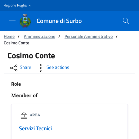
Regione Puglia
Comune di Surbo
You are:
Home
/
Amministrazione
/
Personale Amministrativo
/
Cosimo Conte
Cosimo Conte
Cosimo Conte
Share
See actions
Role
Member of
AREA
Servizi Tecnici