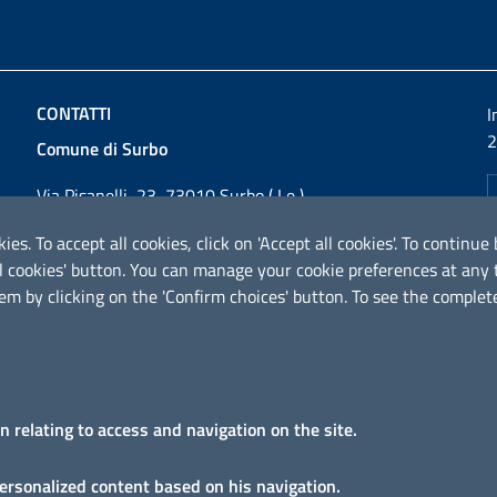
CONTATTI
I
2
Comune di Surbo
Via Pisanelli, 23, 73010 Surbo ( Le )
Codice fiscale / P. IVA: 01862180757
ies. To accept all cookies, click on 'Accept all cookies'. To contin
Telefono: 0832 360800
ical cookies' button. You can manage your cookie preferences at an
Fax: 0832 360821
em by clicking on the 'Confirm choices' button. To see the complete
Email:
comunesurbo@pec.it
PEC:
comunesurbo@pec.it
URP - Ufficio Relazioni con il Pubblico
on relating to access and navigation on the site.
personalized content based on his navigation.