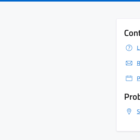
Cont
L
R
P
Prob
S