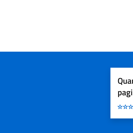
Quan
pag