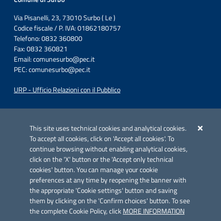
Via Pisanelli, 23, 73010 Surbo ( Le )
Codice fiscale / P. IVA: 01862180757
Telefono: 0832 360800
Fax: 0832 360821
Email:
comunesurbo@pec.it
PEC:
comunesurbo@pec.it
URP - Ufficio Relazioni con il Pubblico
Iniziativa finanziata con risorse del POC Puglia 2014-2020. Asse II.
Azione 2.3.
This site uses technical cookies and analytical cookies.
To accept all cookies, click on 'Accept all cookies'. To
continue browsing without enabling analytical cookies,
click on the 'X' button or the 'Accept only technical
cookies' button. You can manage your cookie
preferences at any time by reopening the banner with
Link utili
the appropriate 'Cookie settings' button and saving
Informativa privacy
them by clicking on the 'Confirm choices' button. To see
the complete Cookie Policy, click
MORE INFORMATION
Cookie policy