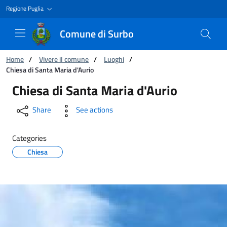
Regione Puglia
Comune di Surbo
You are:
Home
/
Vivere il comune
/
Luoghi
/
Chiesa di Santa Maria d'Aurio
Chiesa di Santa Maria d'Aurio
Chiesa di Santa Maria d'Aurio
Share
See actions
Categories
Chiesa