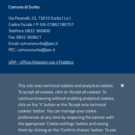
Comune di Surbo
Via Pisanelli, 23, 73010 Surbo ( Le )
Codice fiscale / P. IVA: 01862180757
Telefono: 0832 360800
Fax: 0832 360821
Email:
comunesurbo@pec.it
PEC:
comunesurbo@pec.it
URP - Ufficio Relazioni con il Pubblico
Iniziativa finanziata con risorse del POC Puglia 2014-2020. Asse II.
Azione 2.3.
This site uses technical cookies and analytical cookies.
To accept all cookies, click on 'Accept all cookies'. To
continue browsing without enabling analytical cookies,
click on the 'X' button or the 'Accept only technical
cookies' button. You can manage your cookie
preferences at any time by reopening the banner with
Link utili
the appropriate 'Cookie settings' button and saving
Informativa privacy
them by clicking on the 'Confirm choices' button. To see