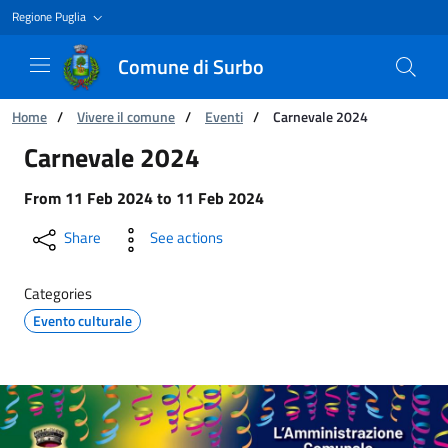
Regione Puglia
Comune di Surbo
You are:
Home
/
Vivere il comune
/
Eventi
/
Carnevale 2024
Carnevale 2024
Carnevale 2024
From
11 Feb 2024
to
11 Feb 2024
Share
See actions
Categories
Evento culturale