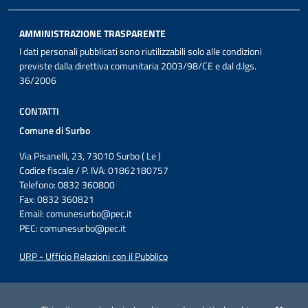
AMMINISTRAZIONE TRASPARENTE
I dati personali pubblicati sono riutilizzabili solo alle condizioni
previste dalla direttiva comunitaria 2003/98/CE e dal d.lgs.
36/2006
CONTATTI
Comune di Surbo
Via Pisanelli, 23, 73010 Surbo ( Le )
Codice fiscale / P. IVA: 01862180757
Telefono: 0832 360800
Fax: 0832 360821
Email:
comunesurbo@pec.it
PEC:
comunesurbo@pec.it
URP - Ufficio Relazioni con il Pubblico
Iniziativa finanziata con risorse del POC Puglia 2014-2020. Asse II.
Azione 2.3.