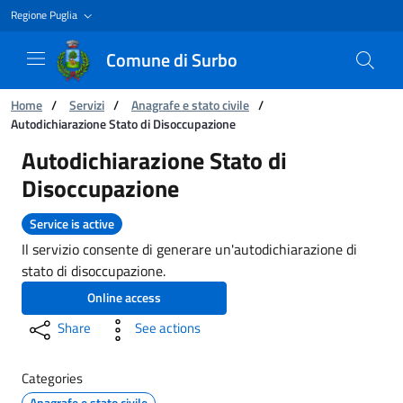
Regione Puglia
Comune di Surbo
You are:
Home
/
Servizi
/
Anagrafe e stato civile
/
Autodichiarazione Stato di Disoccupazione
Autodichiarazione Stato di Disoccupazione
Autodichiarazione Stato di
Disoccupazione
Service is active
Il servizio consente di generare un'autodichiarazione di
stato di disoccupazione.
Online access
Share
See actions
Categories
Anagrafe e stato civile