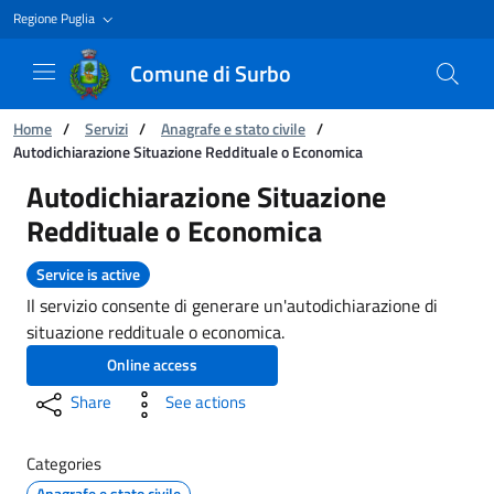
Regione Puglia
Comune di Surbo
You are:
Home
/
Servizi
/
Anagrafe e stato civile
/
Autodichiarazione Situazione Reddituale o Economica
Autodichiarazione Situazione Reddituale o E
Autodichiarazione Situazione
Reddituale o Economica
Service is active
Il servizio consente di generare un'autodichiarazione di
situazione reddituale o economica.
Online access
Share
See actions
Categories
Anagrafe e stato civile