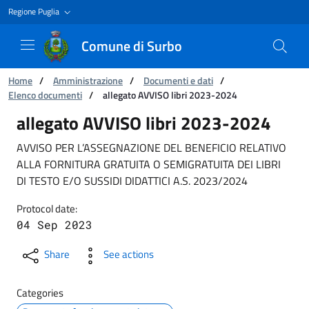
Regione Puglia
Comune di Surbo
You are:
Home
/
Amministrazione
/
Documenti e dati
/
Elenco documenti
/
allegato AVVISO libri 2023-2024
allegato AVVISO libri 2023-2024
allegato AVVISO libri 2023-2024
AVVISO PER L’ASSEGNAZIONE DEL BENEFICIO RELATIVO
ALLA FORNITURA GRATUITA O SEMIGRATUITA DEI LIBRI
DI TESTO E/O SUSSIDI DIDATTICI A.S. 2023/2024
Protocol date:
04 Sep 2023
Share
See actions
Categories