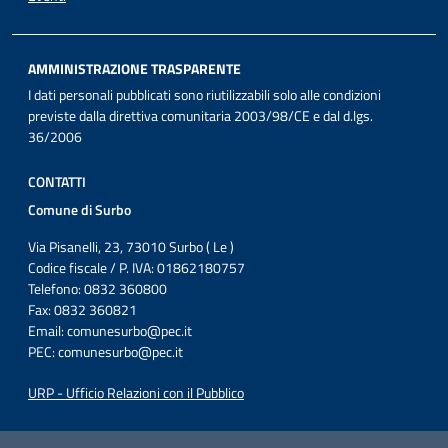
AMMINISTRAZIONE TRASPARENTE
I dati personali pubblicati sono riutilizzabili solo alle condizioni
previste dalla direttiva comunitaria 2003/98/CE e dal d.lgs.
36/2006
CONTATTI
Comune di Surbo
Via Pisanelli, 23, 73010 Surbo ( Le )
Codice fiscale / P. IVA: 01862180757
Telefono: 0832 360800
Fax: 0832 360821
Email:
comunesurbo@pec.it
PEC:
comunesurbo@pec.it
URP - Ufficio Relazioni con il Pubblico
Iniziativa finanziata con risorse del POC Puglia 2014-2020. Asse II.