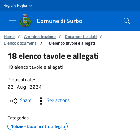
Regione Puglia
Comune di Surbo
You are:
Home
/
Amministrazione
/
Documenti e dati
/
Elenco documenti
/
18 elenco tavole e allegati
18 elenco tavole e allegati
18 elenco tavole e allegati
18 elenco tavole e allegati
Protocol date:
02 Aug 2024
Share
See actions
Categories
Notizie - Documenti e allegati