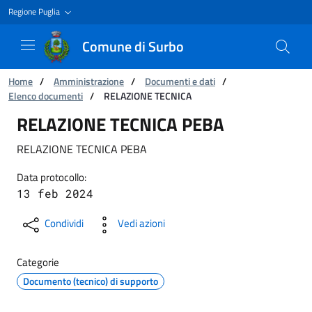
Regione Puglia
Comune di Surbo
Ti trovi in:
Home
/
Amministrazione
/
Documenti e dati
/
Elenco documenti
/
RELAZIONE TECNICA
RELAZIONE TECNICA
RELAZIONE TECNICA PEBA
RELAZIONE TECNICA PEBA
Data protocollo:
13 feb 2024
Condividi
Vedi azioni
Categorie
Documento (tecnico) di supporto