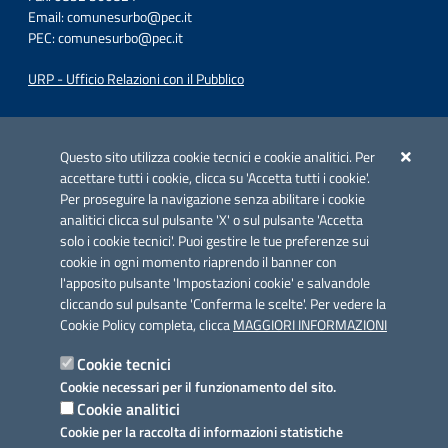
Email:
comunesurbo@pec.it
PEC:
comunesurbo@pec.it
URP - Ufficio Relazioni con il Pubblico
Iniziativa finanziata con risorse del POC Puglia 2014-2020. Asse II.
Azione 2.3.
Questo sito utilizza cookie tecnici e cookie analitici. Per
accettare tutti i cookie, clicca su 'Accetta tutti i cookie'.
Per proseguire la navigazione senza abilitare i cookie
analitici clicca sul pulsante 'X' o sul pulsante 'Accetta
solo i cookie tecnici'. Puoi gestire le tue preferenze sui
cookie in ogni momento riaprendo il banner con
Link utili
l'apposito pulsante 'Impostazioni cookie' e salvandole
Informativa privacy
cliccando sul pulsante 'Conferma le scelte'. Per vedere la
Cookie Policy completa, clicca
MAGGIORI INFORMAZIONI
Cookie policy
Cookie tecnici
Dichiarazione di accessibilità
Cookie necessari per il funzionamento del sito.
Cookie analitici
Note legali
Cookie per la raccolta di informazioni statistiche