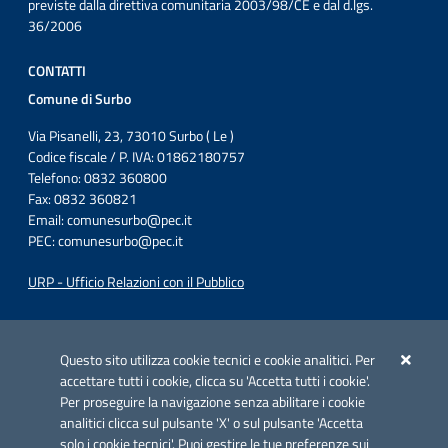
previste dalla direttiva comunitaria 2003/98/CE e dal d.lgs.
36/2006
CONTATTI
Comune di Surbo
Via Pisanelli, 23, 73010 Surbo ( Le )
Codice fiscale / P. IVA: 01862180757
Telefono: 0832 360800
Fax: 0832 360821
Email:
comunesurbo@pec.it
PEC:
comunesurbo@pec.it
URP - Ufficio Relazioni con il Pubblico
Iniziativa finanziata con risorse del POC Puglia 2014-2020. Asse II.
Azione 2.3.
Questo sito utilizza cookie tecnici e cookie analitici. Per
accettare tutti i cookie, clicca su 'Accetta tutti i cookie'.
Per proseguire la navigazione senza abilitare i cookie
analitici clicca sul pulsante 'X' o sul pulsante 'Accetta
solo i cookie tecnici'. Puoi gestire le tue preferenze sui