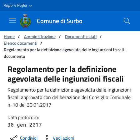
Regione Puglia
Comune di Surbo
Ti trovi in:
Home
/
Amministrazione
/
Documenti e dati
/
Elenco documenti
/
Regolamento per la definizione agevolata delle ingiunzioni fiscali -
documento
Regolamento per la definizione agevolata dell
Regolamento per la definizione
agevolata delle ingiunzioni fiscali
Regolamento per la definizione agevolata delle ingiunzioni
fiscali approvato con deliberazione del Consiglio Comunale
n. 10 del 30.01.2017
Data protocollo:
30 gen 2017
Condividi
Vedi azioni