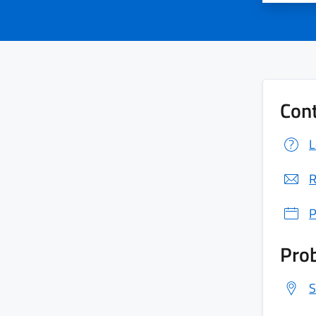
Cont
L
R
P
Prob
S