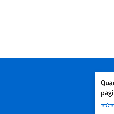
Quan
pag