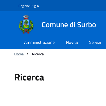
Navigazione
Salta al contenuto
Regione Puglia
Comune di Surbo
Amministrazione
Novità
Servizi
Ti trovi in:
Home
/
Ricerca
Ricerca
Ricerca