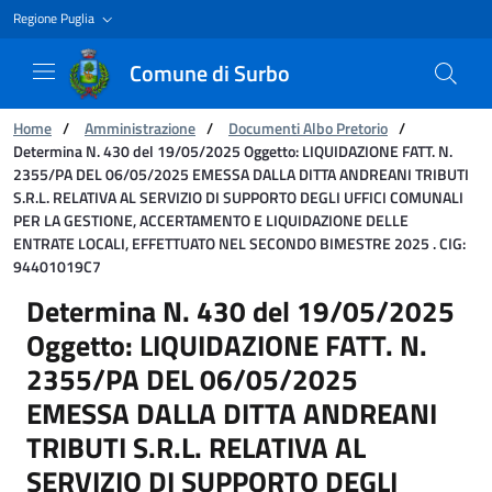
Regione Puglia
Comune di Surbo
You are:
Home
/
Amministrazione
/
Documenti Albo Pretorio
/
Determina N. 430 del 19/05/2025 Oggetto: LIQUIDAZIONE FATT. N.
2355/PA DEL 06/05/2025 EMESSA DALLA DITTA ANDREANI TRIBUTI
S.R.L. RELATIVA AL SERVIZIO DI SUPPORTO DEGLI UFFICI COMUNALI
PER LA GESTIONE, ACCERTAMENTO E LIQUIDAZIONE DELLE
ENTRATE LOCALI, EFFETTUATO NEL SECONDO BIMESTRE 2025 . CIG:
94401019C7
Determina N. 430 del 19/05/2025 Oggetto:
Determina N. 430 del 19/05/2025
Oggetto: LIQUIDAZIONE FATT. N.
2355/PA DEL 06/05/2025
EMESSA DALLA DITTA ANDREANI
TRIBUTI S.R.L. RELATIVA AL
SERVIZIO DI SUPPORTO DEGLI