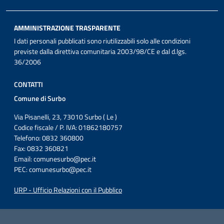
AMMINISTRAZIONE TRASPARENTE
I dati personali pubblicati sono riutilizzabili solo alle condizioni
previste dalla direttiva comunitaria 2003/98/CE e dal d.lgs.
36/2006
CONTATTI
Comune di Surbo
Via Pisanelli, 23, 73010 Surbo ( Le )
Codice fiscale / P. IVA: 01862180757
Telefono: 0832 360800
Fax: 0832 360821
Email:
comunesurbo@pec.it
PEC:
comunesurbo@pec.it
URP - Ufficio Relazioni con il Pubblico
Iniziativa finanziata con risorse del POC Puglia 2014-2020. Asse II.