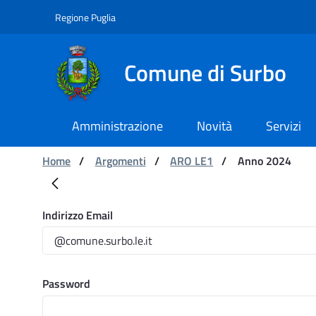
Navigazione
Salta al contenuto
Regione Puglia
Comune di Surbo
Amministrazione
Novità
Servizi
Ti trovi in:
Home
/
Argomenti
/
ARO LE1
/
Anno 2024
Anno 2024
Login
Indirizzo Email
Password