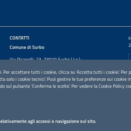
CONTATTI
I
2
Comune di Surbo
Via Pisanelli, 23, 73010 Surbo ( Le )
Codice fiscale / P. IVA: 01862180757
i. Per accettare tutti i cookie, clicca su 'Accetta tutti i cookie'. Pe
Telefono: 0832 360800
cetta solo i cookie tecnici'. Puoi gestire le tue preferenze sui cooki
Fax: 0832 360821
do sul pulsante 'Conferma le scelte'. Per vedere la Cookie Policy c
Email:
comunesurbo@pec.it
PEC:
comunesurbo@pec.it
URP - Ufficio Relazioni con il Pubblico
relativamente agli accessi e navigazione sul sito.